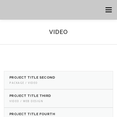
Zum
Inhalt
Menü
springen
STARTSEITE
MITGLIED WERDEN
CHORARTEN
VIDEO
PROBETERMINE
ÜBER UNS
IMPRESSUM
ANMELDEN
PROJECT TITLE SECOND
PACKAGE / VIDEO
PROJECT TITLE THIRD
VIDEO / WEB DESIGN
PROJECT TITLE FOURTH