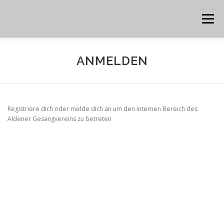
Zum
Inhalt
Menü
springen
STARTSEITE
MITGLIED WERDEN
CHORARTEN
ANMELDEN
PROBETERMINE
ÜBER UNS
IMPRESSUM
Registriere dich oder melde dich an um den internen Bereich des
Aldener Gesangvereins zu betreten
ANMELDEN
Benutzername oder E-Mail
Passwort