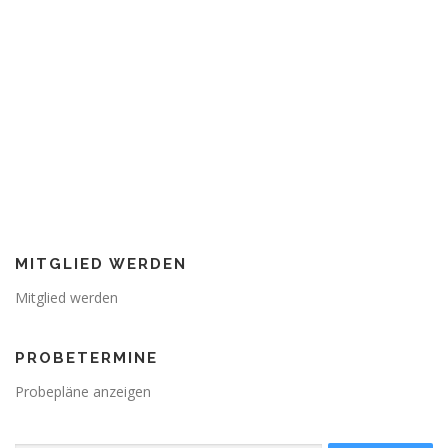
Angemeldet bleiben
Registrieren
Passwort vergessen?
MITGLIED WERDEN
Mitglied werden
PROBETERMINE
Probepläne anzeigen